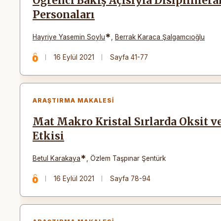
Öğrenci Bakış Açısıyla Disiplinlera
Personaları
*
Hayriye Yasemin Soylu
,
Berrak Karaca Şalgamcıoğlu
16 Eylül 2021
Sayfa 41-77
ARAŞTIRMA MAKALESI
Mat Makro Kristal Sırlarda Oksit 
Etkisi
*
Betul Karakaya
,
Özlem Taşpınar Şentürk
16 Eylül 2021
Sayfa 78-94