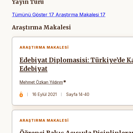
Yayın Türü
Tümünü Göster
17
Araştırma Makalesi
17
Makaleler
Araştırma Makalesi
ARAŞTIRMA MAKALESI
Edebiyat Diplomasisi: Türkiye’de 
Edebiyat
*
Mehmet Özkan Yıldırım
16 Eylül 2021
Sayfa 14-40
ARAŞTIRMA MAKALESI