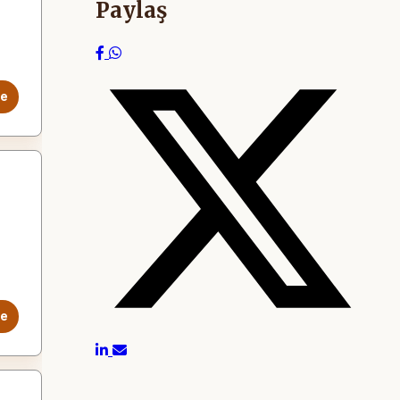
Paylaş
le
le