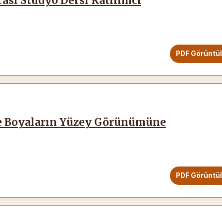
rası Stüdyo Dersi Katılımcı
PDF Görüntü
ve Boyaların Yüzey Görünümüne
PDF Görüntü