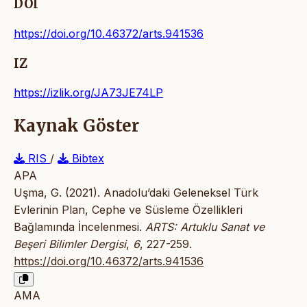
DOI
https://doi.org/10.46372/arts.941536
IZ
https://izlik.org/JA73JE74LP
Kaynak Göster
RIS
/
Bibtex
APA
Uşma, G. (2021). Anadolu’daki Geleneksel Türk
Evlerinin Plan, Cephe ve Süsleme Özellikleri
Bağlamında İncelenmesi.
ARTS: Artuklu Sanat ve
Beşeri Bilimler Dergisi
,
6
, 227-259.
https://doi.org/10.46372/arts.941536
AMA