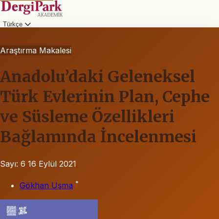
Türkçe
Araştırma Makalesi
Anadolu’daki Geleneksel
Türk Evlerinin Plan, Cephe
ve Süsleme Özellikleri
Bağlamında İncelenmesi
Sayı: 6
16 Eylül 2021
*
Gökhan Uşma