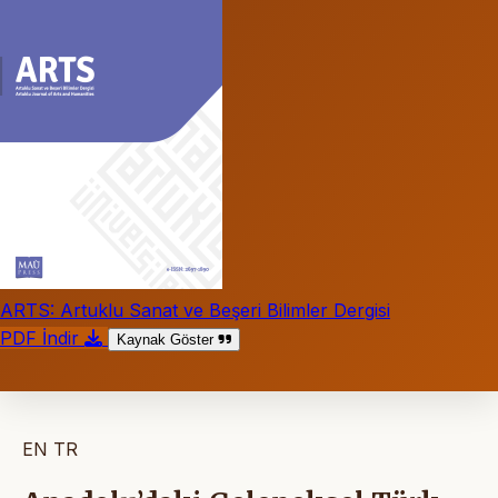
ARTS: Artuklu Sanat ve Beşeri Bilimler Dergisi
PDF İndir
Kaynak Göster
EN
TR