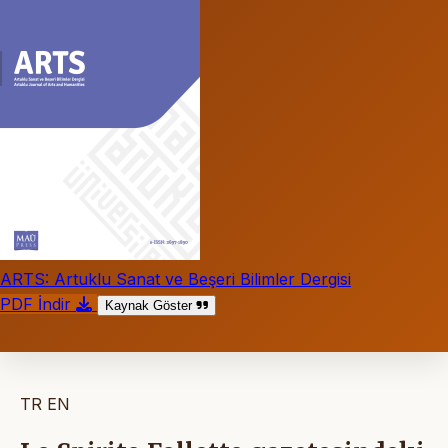
ARTS: Artuklu Sanat ve Beşeri Bilimler Dergisi
PDF İndir
Kaynak Göster
TR
EN