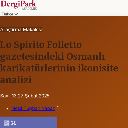
Türkçe
Araştırma Makalesi
Lo Spirito Folletto
gazetesindeki Osmanlı
karikatürlerinin ikonisite
analizi
Sayı: 13
27 Şubat 2025
*
Nesli Tuğban Yaban