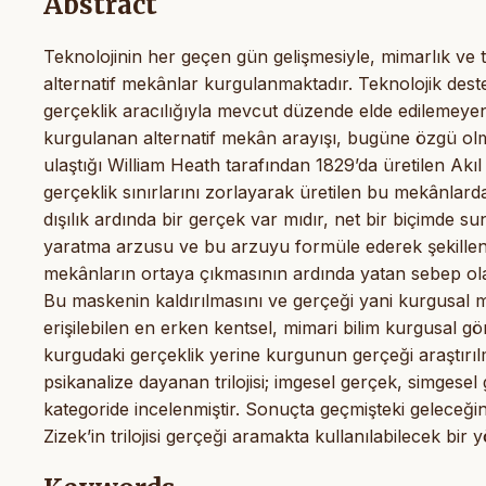
Abstract
Teknolojinin her geçen gün gelişmesiyle, mimarlık ve t
alternatif mekânlar kurgulanmaktadır. Teknolojik destek
gerçeklik aracılığıyla mevcut düzende elde edilemeyen
kurgulanan alternatif mekân arayışı, bugüne özgü olma
ulaştığı William Heath tarafından 1829’da üretilen A
gerçeklik sınırlarını zorlayarak üretilen bu mekânlar
dışılık ardında bir gerçek var mıdır, net bir biçimde 
yaratma arzusu ve bu arzuyu formüle ederek şekillendi
mekânların ortaya çıkmasının ardında yatan sebep ola
Bu maskenin kaldırılmasını ve gerçeği yani kurgusal 
erişilebilen en erken kentsel, mimari bilim kurgusal g
kurgudaki gerçeklik yerine kurgunun gerçeği araştırıl
psikanalize dayanan trilojisi; imgesel gerçek, simgese
kategoride incelenmiştir. Sonuçta geçmişteki geleceğin 
Zizek’in trilojisi gerçeği aramakta kullanılabilecek bir 