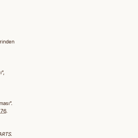
rinden
”,
ması”.
576
.
ARTS
.