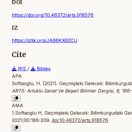
DOI
https://doi.org/10.46372/arts.918576
IZ
https://izlik.org/JA66KX62CU
Cite
RIS
/
Bibtex
APA
Softaoglu, H. (2021). Geçmişteki Gelecek: Bilimkurgu
ARTS: Artuklu Sanat Ve Beşeri Bilimler Dergisi
,
6
, 186
AMA
1.Softaoglu H. Geçmişteki Gelecek: Bilimkurgudaki G
2021;(6):186-209.
doi:10.46372/arts.918576