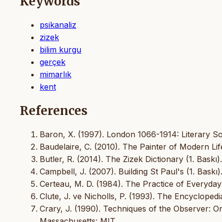
Keywords
psikanaliz
zizek
bilim kurgu
gerçek
mimarlık
kent
References
Baron, X. (1997). London 1066-1914: Literary S
Baudelaire, C. (2010). The Painter of Modern Lif
Butler, R. (2014). The Zizek Dictionary (1. Baskı
Campbell, J. (2007). Building St Paul's (1. Bask
Certeau, M. D. (1984). The Practice of Everyday Li
Clute, J. ve Nicholls, P. (1993). The Encyclopedia
Crary, J. (1990). Techniques of the Observer: On
Massachusetts: MIT.