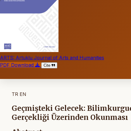
ARTS: Artuklu Journal of Arts and Humanities
PDF Download
Cite
TR
EN
Geçmişteki Gelecek: Bilimkurgu
Gerçekliği Üzerinden Okunması