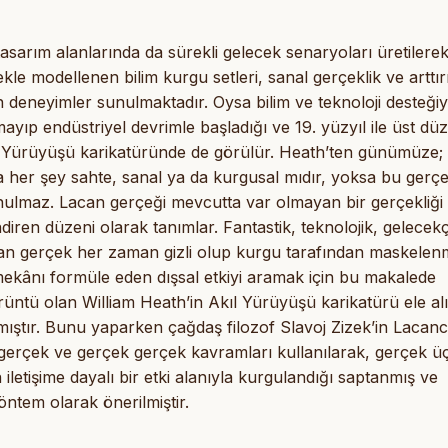
asarım alanlarında da sürekli gelecek senaryoları üretilerek
le modellenen bilim kurgu setleri, sanal gerçeklik ve arttır
 deneyimler sunulmaktadır. Oysa bilim ve teknoloji desteğiy
yıp endüstriyel devrimle başladığı ve 19. yüzyıl ile üst dü
kıl Yürüyüşü karikatüründe de görülür. Heath’ten günümüze;
da her şey sahte, sanal ya da kurgusal mıdır, yoksa bu gerç
sunulmaz. Lacan gerçeği mevcutta var olmayan bir gerçekliği
ren düzeni olarak tanımlar. Fantastik, teknolojik, gelecekç
n gerçek her zaman gizli olup kurgu tarafından maskelenmi
mekânı formüle eden dışsal etkiyi aramak için bu makalede
örüntü olan William Heath’in Akıl Yürüyüşü karikatürü ele al
mıştır. Bunu yaparken çağdaş filozof Slavoj Zizek’in Lacanc
l gerçek ve gerçek gerçek kavramları kullanılarak, gerçek ü
iletişime dayalı bir etki alanıyla kurgulandığı saptanmış ve
yöntem olarak önerilmiştir.