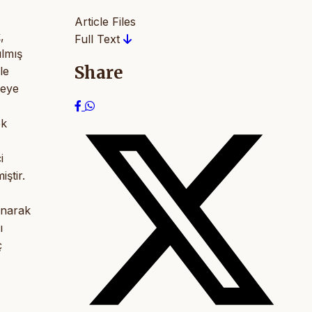
Article Files
,
Full Text
ılmış
Share
le
zeye
ek
i
ştir.
ınarak
ı
ç