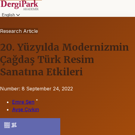
English
Research Article
20. Yüzyılda Modernizmin
Çağdaş Türk Resim
Sanatına Etkileri
Number: 8
September 24, 2022
*
Emre Şen
Ayşe Çıvkın