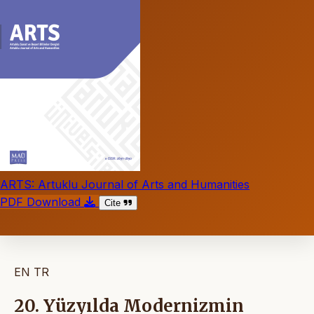
ARTS: Artuklu Journal of Arts and Humanities
PDF Download
Cite
EN
TR
20. Yüzyılda Modernizmin