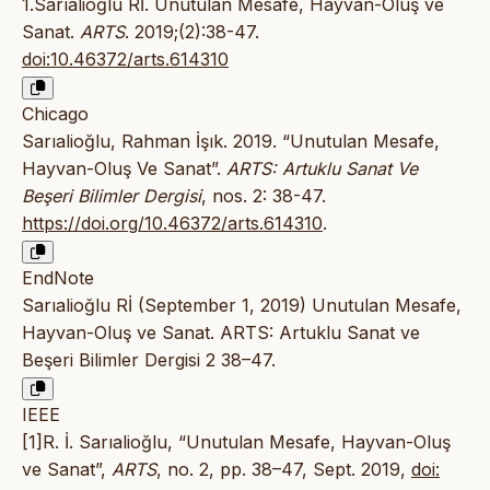
1.Sarıalioğlu Rİ. Unutulan Mesafe, Hayvan-Oluş ve
Sanat.
ARTS
. 2019;(2):38-47.
doi:10.46372/arts.614310
Chicago
Sarıalioğlu, Rahman İşık. 2019. “Unutulan Mesafe,
Hayvan-Oluş Ve Sanat”.
ARTS: Artuklu Sanat Ve
Beşeri Bilimler Dergisi
, nos. 2: 38-47.
https://doi.org/10.46372/arts.614310
.
EndNote
Sarıalioğlu Rİ (September 1, 2019) Unutulan Mesafe,
Hayvan-Oluş ve Sanat. ARTS: Artuklu Sanat ve
Beşeri Bilimler Dergisi 2 38–47.
IEEE
[1]R. İ. Sarıalioğlu, “Unutulan Mesafe, Hayvan-Oluş
ve Sanat”,
ARTS
, no. 2, pp. 38–47, Sept. 2019,
doi: