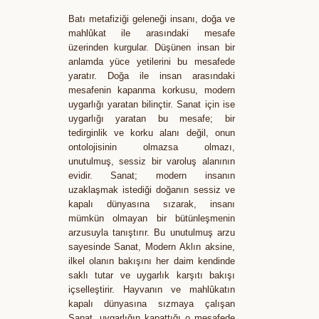
Batı metafiziği geleneği insanı, doğa ve
mahlûkat ile arasındaki mesafe
üzerinden kurgular. Düşünen insan bir
anlamda yüce yetilerini bu mesafede
yaratır. Doğa ile insan arasındaki
mesafenin kapanma korkusu, modern
uygarlığı yaratan bilinçtir. Sanat için ise
uygarlığı yaratan bu mesafe; bir
tedirginlik ve korku alanı değil, onun
ontolojisinin olmazsa olmazı,
unutulmuş, sessiz bir varoluş alanının
evidir. Sanat; modern insanın
uzaklaşmak istediği doğanın sessiz ve
kapalı dünyasına sızarak, insanı
mümkün olmayan bir bütünleşmenin
arzusuyla tanıştırır. Bu unutulmuş arzu
sayesinde Sanat, Modern Aklın aksine,
ilkel olanın bakışını her daim kendinde
saklı tutar ve uygarlık karşıtı bakışı
içselleştirir. Hayvanın ve mahlûkatın
kapalı dünyasına sızmaya çalışan
Sanat, uygarlığın kapattığı o mesafede